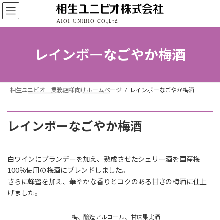
コ
ナ
ン
ビ
テ
ゲ
ン
ー
ツ
シ
レインボーなごやか梅酒
へ
ョ
ス
ン
キ
に
ッ
移
相生ユニビオ 業務店様向けホームページ
レインボーなごやか梅酒
プ
動
レインボーなごやか梅酒
白ワインにブランデーを加え、熟成させたシェリー酒を国産梅
100％使用の梅酒にブレンドしました。
さらに蜂蜜を加え、華やかな香りとコクのある甘さの梅酒に仕上
げました。
梅、醸造アルコール、甘味果実酒