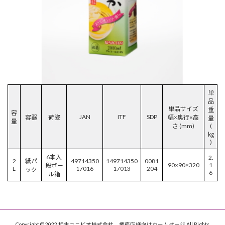
単
品
単品サイズ
重
容
JAN
ITF
SDP
容器
荷姿
幅×奥行×高
量
量
さ (mm)
(
㎏
)
6本入
2.
2
紙パ
49714350
149714350
0081
90×90×320
1
段ボー
L
17016
17013
204
ック
6
ル箱
Copyright © 2022 相生ユニビオ株式会社 業務店様向けホームページ All Rights