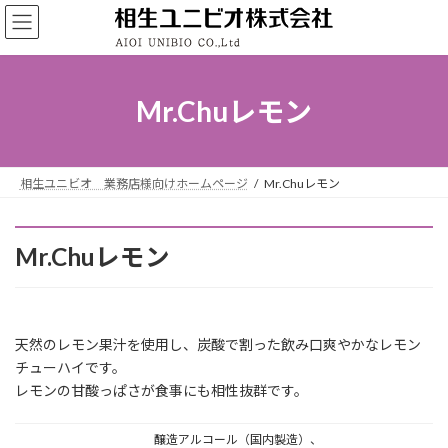
コ
ナ
ン
ビ
テ
ゲ
ン
ー
ツ
シ
Mr.Chuレモン
へ
ョ
ス
ン
キ
に
ッ
移
相生ユニビオ 業務店様向けホームページ
Mr.Chuレモン
プ
動
Mr.Chuレモン
天然のレモン果汁を使用し、炭酸で割った飲み口爽やかなレモン
チューハイです。
レモンの甘酸っぱさが食事にも相性抜群です。
醸造アルコール（国内製造）、