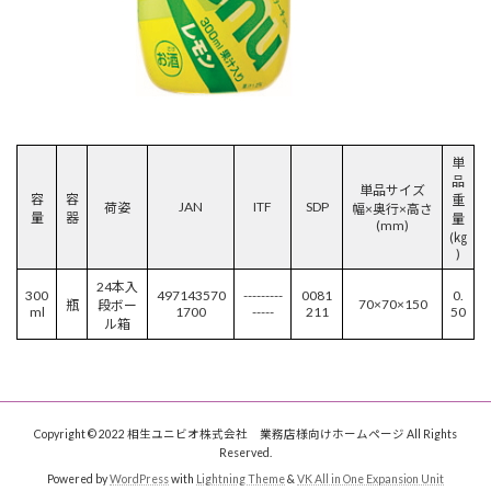
単
品
単品サイズ
容
容
重
JAN
ITF
SDP
荷姿
幅×奥行×高さ
量
器
量
(mm)
(㎏
)
24本入
300
497143570
---------
0081
0.
70×70×150
瓶
段ボー
ml
1700
-----
211
50
ル箱
Copyright © 2022 相生ユニビオ株式会社 業務店様向けホームページ All Rights
Reserved.
Powered by
WordPress
with
Lightning Theme
&
VK All in One Expansion Unit