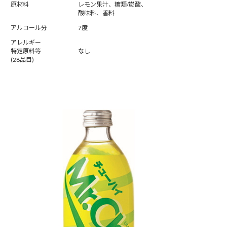
原材料
レモン果汁、糖類/炭酸、
酸味料、香料
アルコール分
7度
アレルギー
特定原料等
なし
(28品目)